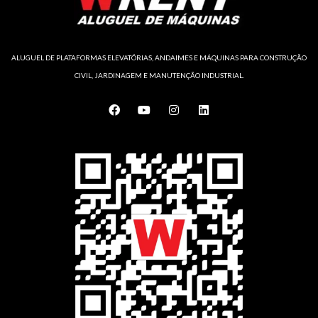
ALUGUEL DE PLATAFORMAS ELEVATÓRIAS, ANDAIMES E MÁQUINAS PARA CONSTRUÇÃO
CIVIL, JARDINAGEM E MANUTENÇÃO INDUSTRIAL.
F
Y
I
L
a
o
n
i
c
u
s
n
e
t
t
k
b
u
a
e
o
b
g
d
o
e
r
i
k
a
n
m