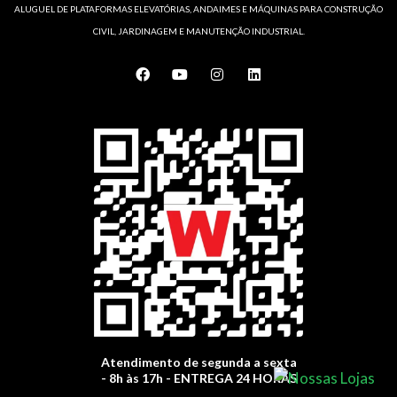
ALUGUEL DE PLATAFORMAS ELEVATÓRIAS, ANDAIMES E MÁQUINAS PARA CONSTRUÇÃO
CIVIL, JARDINAGEM E MANUTENÇÃO INDUSTRIAL.
F
Y
I
L
a
o
n
i
c
u
s
n
e
t
t
k
b
u
a
e
o
b
g
d
o
e
r
i
k
a
n
m
Atendimento de segunda a sexta
- 8h às 17h - ENTREGA 24 HORAS