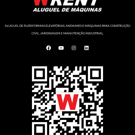
ALUGUEL DE PLATAFORMAS ELEVATÓRIAS, ANDAIMES E MÁQUINAS PARA CONSTRUÇÃO
CIVIL, JARDINAGEM E MANUTENÇÃO INDUSTRIAL.
F
Y
I
L
a
o
n
i
c
u
s
n
e
t
t
k
b
u
a
e
o
b
g
d
o
e
r
i
k
a
n
m