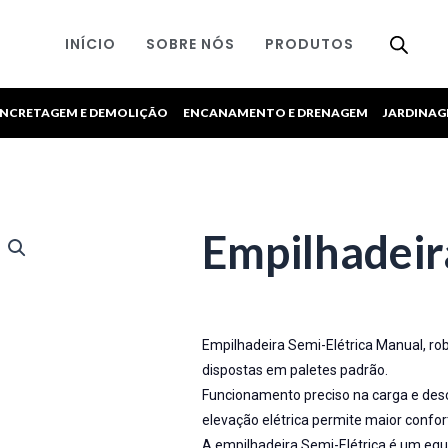
INÍCIO
SOBRE NÓS
PRODUTOS
NCRETAGEM E DEMOLIÇÃO
ENCANAMENTO E DRENAGEM
JARDINA
Empilhadeir
Empilhadeira Semi-Elétrica Manual, rob
dispostas em paletes padrão.
Funcionamento preciso na carga e des
elevação elétrica permite maior confor
A empilhadeira Semi-Elétrica é um eq