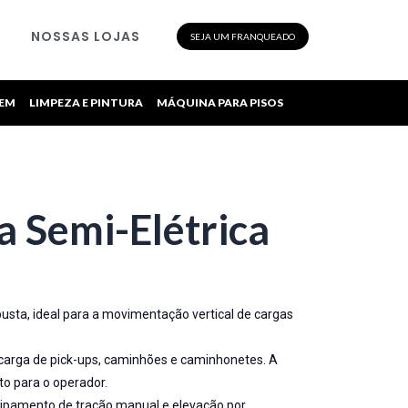
NOSSAS LOJAS
SEJA UM FRANQUEADO
GEM
LIMPEZA E PINTURA
MÁQUINA PARA PISOS
a Semi-Elétrica
usta, ideal para a movimentação vertical de cargas
carga de pick-ups, caminhões e caminhonetes. A
to para o operador.
uipamento de tração manual e elevação por