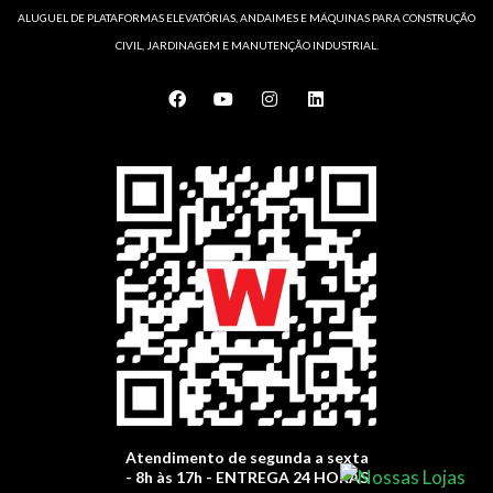
ALUGUEL DE PLATAFORMAS ELEVATÓRIAS, ANDAIMES E MÁQUINAS PARA CONSTRUÇÃO
CIVIL, JARDINAGEM E MANUTENÇÃO INDUSTRIAL.
F
Y
I
L
a
o
n
i
c
u
s
n
e
t
t
k
b
u
a
e
o
b
g
d
o
e
r
i
k
a
n
m
Atendimento de segunda a sexta
- 8h às 17h - ENTREGA 24 HORAS