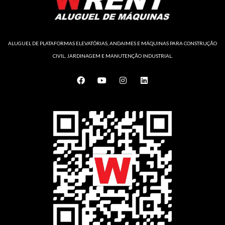
ALUGUEL DE PLATAFORMAS ELEVATÓRIAS, ANDAIMES E MÁQUINAS PARA CONSTRUÇÃO
CIVIL, JARDINAGEM E MANUTENÇÃO INDUSTRIAL.
F
Y
I
L
a
o
n
i
c
u
s
n
e
t
t
k
b
u
a
e
o
b
g
d
o
e
r
i
k
a
n
m