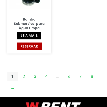
Bomba
Submersível para
Água Limpa
LEIA MAIS
RESERVAR
1
2
3
4
…
6
7
8
→