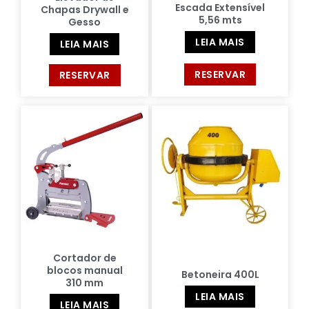
Escada Extensível
Chapas Drywall e
5,56 mts
Gesso
LEIA MAIS
LEIA MAIS
RESERVAR
RESERVAR
Cortador de
blocos manual
Betoneira 400L
310 mm
LEIA MAIS
LEIA MAIS