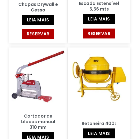
Escada Extensível
Chapas Drywall e
5,56 mts
Gesso
LEIA MAIS
LEIA MAIS
RESERVAR
RESERVAR
Cortador de
blocos manual
Betoneira 400L
310 mm
LEIA MAIS
LEIA MAIS