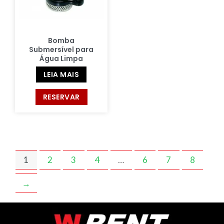
Bomba
Submersível para
Água Limpa
LEIA MAIS
RESERVAR
1
2
3
4
…
6
7
8
→