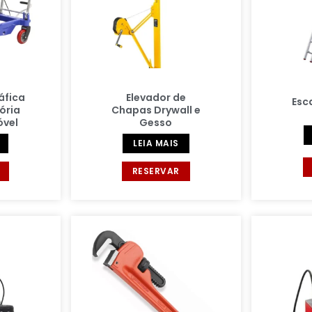
áfica
Elevador de
Esc
ória
Chapas Drywall e
óvel
Gesso
LEIA MAIS
RESERVAR