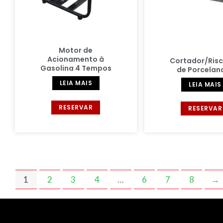
Motor de
Acionamento à
Cortador/Ris
Gasolina 4 Tempos
de Porcelan
LEIA MAIS
LEIA MAIS
RESERVAR
RESERVAR
1
2
3
4
…
6
7
8
→