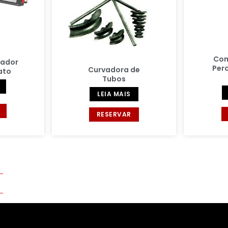
Com
cador
Per
Curvadora de
ato
Tubos
LEIA MAIS
RESERVAR