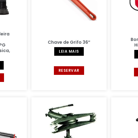
deira
Bo
Chave de Grifo 36″
 PG
H
sica,
LEIA MAIS
RESERVAR