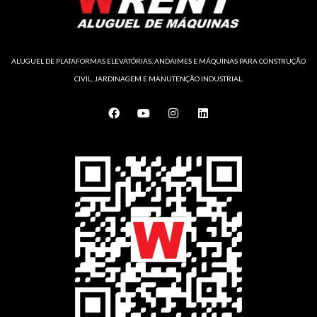
ALUGUEL DE PLATAFORMAS ELEVATÓRIAS, ANDAIMES E MÁQUINAS PARA CONSTRUÇÃO
CIVIL, JARDINAGEM E MANUTENÇÃO INDUSTRIAL.
F
Y
I
L
a
o
n
i
c
u
s
n
e
t
t
k
b
u
a
e
o
b
g
d
o
e
r
i
k
a
n
m