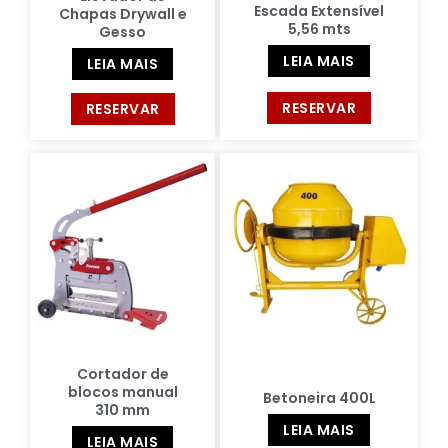
Escada Extensível
Chapas Drywall e
5,56 mts
Gesso
LEIA MAIS
LEIA MAIS
RESERVAR
RESERVAR
Cortador de
blocos manual
Betoneira 400L
310 mm
LEIA MAIS
LEIA MAIS