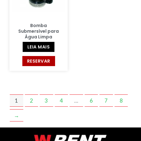
Bomba
Submersível para
Água Limpa
LEIA MAIS
RESERVAR
1
2
3
4
…
6
7
8
→