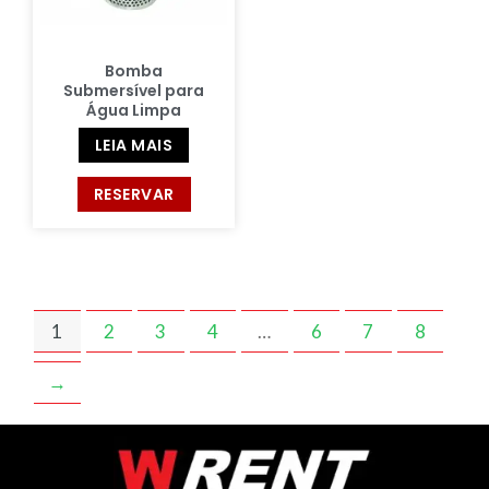
Bomba
Submersível para
Água Limpa
LEIA MAIS
RESERVAR
1
2
3
4
…
6
7
8
→