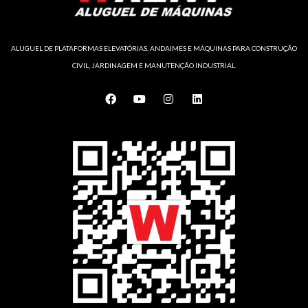
ALUGUEL DE PLATAFORMAS ELEVATÓRIAS, ANDAIMES E MÁQUINAS PARA CONSTRUÇÃO
CIVIL, JARDINAGEM E MANUTENÇÃO INDUSTRIAL.
F
Y
I
L
a
o
n
i
c
u
s
n
e
t
t
k
b
u
a
e
o
b
g
d
o
e
r
i
k
a
n
m