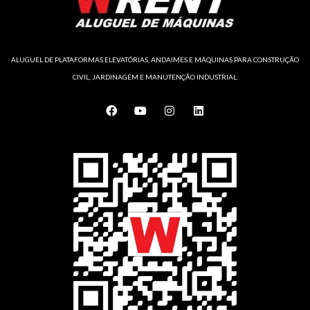
ALUGUEL DE PLATAFORMAS ELEVATÓRIAS, ANDAIMES E MÁQUINAS PARA CONSTRUÇÃO
CIVIL, JARDINAGEM E MANUTENÇÃO INDUSTRIAL.
F
Y
I
L
a
o
n
i
c
u
s
n
e
t
t
k
b
u
a
e
o
b
g
d
o
e
r
i
k
a
n
m