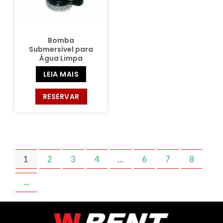
Bomba
Submersível para
Água Limpa
LEIA MAIS
RESERVAR
1
2
3
4
…
6
7
8
→