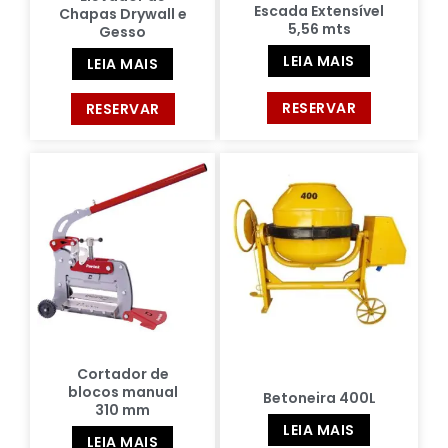
Escada Extensível
Chapas Drywall e
5,56 mts
Gesso
LEIA MAIS
LEIA MAIS
RESERVAR
RESERVAR
Cortador de
blocos manual
Betoneira 400L
310 mm
LEIA MAIS
LEIA MAIS