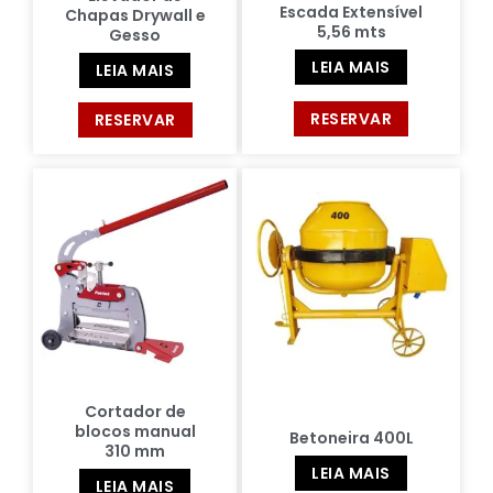
Escada Extensível
Chapas Drywall e
5,56 mts
Gesso
LEIA MAIS
LEIA MAIS
RESERVAR
RESERVAR
Cortador de
blocos manual
Betoneira 400L
310 mm
LEIA MAIS
LEIA MAIS