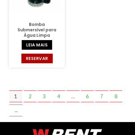
Bomba
Submersível para
Água Limpa
LEIA MAIS
RESERVAR
1
2
3
4
…
6
7
8
→