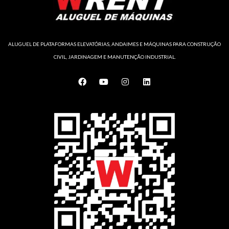
ALUGUEL DE PLATAFORMAS ELEVATÓRIAS, ANDAIMES E MÁQUINAS PARA CONSTRUÇÃO
CIVIL, JARDINAGEM E MANUTENÇÃO INDUSTRIAL.
F
Y
I
L
a
o
n
i
c
u
s
n
e
t
t
k
b
u
a
e
o
b
g
d
o
e
r
i
k
a
n
m