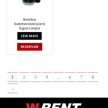
Bomba
Submersível para
Água Limpa
LEIA MAIS
RESERVAR
1
2
3
4
…
6
7
8
→