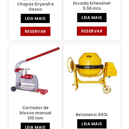
Escada Extensível
Chapas Drywall e
5,56 mts
Gesso
LEIA MAIS
LEIA MAIS
RESERVAR
RESERVAR
Cortador de
blocos manual
Betoneira 400L
310 mm
LEIA MAIS
LEIA MAIS