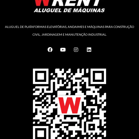
ALUGUEL DE PLATAFORMAS ELEVATÓRIAS, ANDAIMES E MÁQUINAS PARA CONSTRUÇÃO
CIVIL, JARDINAGEM E MANUTENÇÃO INDUSTRIAL.
F
Y
I
L
a
o
n
i
c
u
s
n
e
t
t
k
b
u
a
e
o
b
g
d
o
e
r
i
k
a
n
m