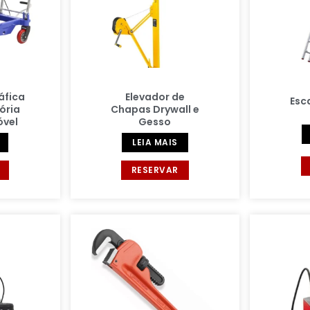
áfica
Elevador de
Esc
ória
Chapas Drywall e
óvel
Gesso
LEIA MAIS
RESERVAR