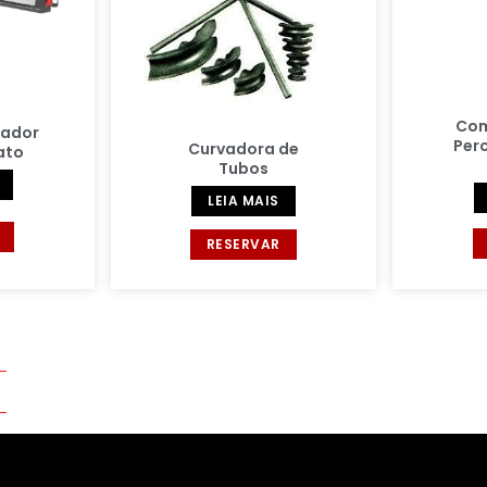
Com
cador
Per
Curvadora de
ato
Tubos
LEIA MAIS
RESERVAR