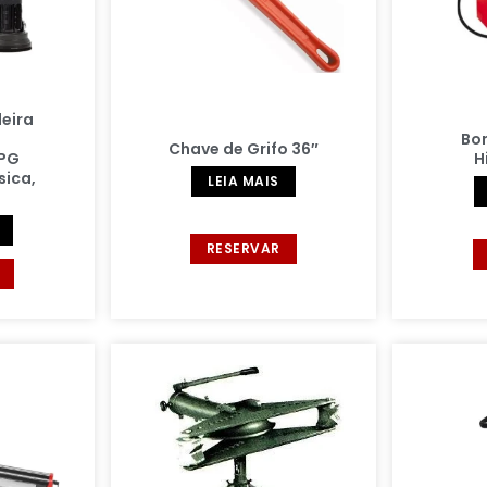
deira
Bo
Chave de Grifo 36″
 PG
H
sica,
LEIA MAIS
RESERVAR