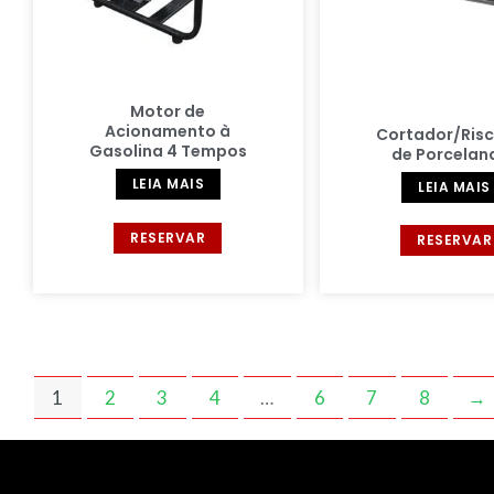
Motor de
Acionamento à
Cortador/Ris
Gasolina 4 Tempos
de Porcelan
LEIA MAIS
LEIA MAIS
RESERVAR
RESERVAR
1
2
3
4
…
6
7
8
→