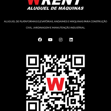
ALUGUEL DE PLATAFORMAS ELEVATÓRIAS, ANDAIMES E MÁQUINAS PARA CONSTRUÇÃO
CIVIL, JARDINAGEM E MANUTENÇÃO INDUSTRIAL.
F
Y
I
L
a
o
n
i
c
u
s
n
e
t
t
k
b
u
a
e
o
b
g
d
o
e
r
i
k
a
n
m