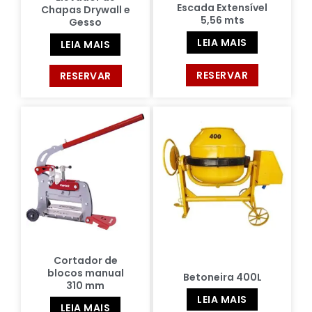
Escada Extensível
Chapas Drywall e
5,56 mts
Gesso
LEIA MAIS
LEIA MAIS
RESERVAR
RESERVAR
Cortador de
blocos manual
Betoneira 400L
310 mm
LEIA MAIS
LEIA MAIS