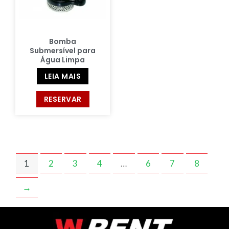
Bomba
Submersível para
Água Limpa
LEIA MAIS
RESERVAR
1
2
3
4
…
6
7
8
→