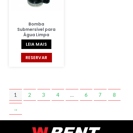
Bomba
Submersível para
Água Limpa
LEIA MAIS
RESERVAR
1
2
3
4
…
6
7
8
→