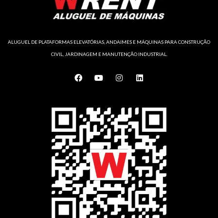
ALUGUEL DE PLATAFORMAS ELEVATÓRIAS, ANDAIMES E MÁQUINAS PARA CONSTRUÇÃO
CIVIL, JARDINAGEM E MANUTENÇÃO INDUSTRIAL.
F
Y
I
L
a
o
n
i
c
u
s
n
e
t
t
k
b
u
a
e
o
b
g
d
o
e
r
i
k
a
n
m