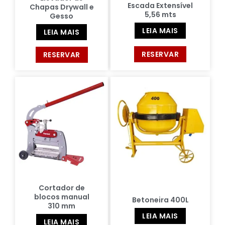
Escada Extensível
Chapas Drywall e
5,56 mts
Gesso
LEIA MAIS
LEIA MAIS
RESERVAR
RESERVAR
Cortador de
blocos manual
Betoneira 400L
310 mm
LEIA MAIS
LEIA MAIS