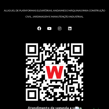
ALUGUEL DE PLATAFORMAS ELEVATÓRIAS, ANDAIMES E MÁQUINAS PARA CONSTRUÇÃO
CIVIL, JARDINAGEM E MANUTENÇÃO INDUSTRIAL.
F
Y
I
L
a
o
n
i
c
u
s
n
e
t
t
k
b
u
a
e
o
b
g
d
o
e
r
i
k
a
n
m
Atendimento de segunda a sexta