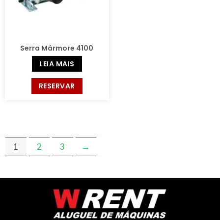
Serra Mármore 4100
LEIA MAIS
RESERVAR
1
2
3
→