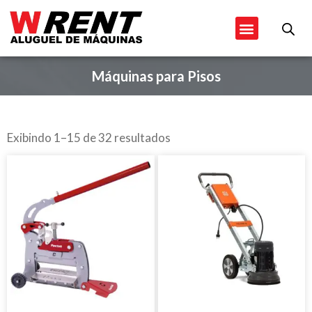
Ir
Menu
para
o
conteúdo
Máquinas para Pisos
Exibindo 1–15 de 32 resultados