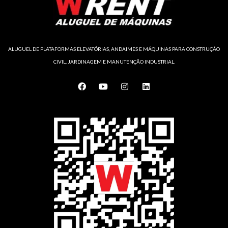
ALUGUEL DE PLATAFORMAS ELEVATÓRIAS, ANDAIMES E MÁQUINAS PARA CONSTRUÇÃO
CIVIL, JARDINAGEM E MANUTENÇÃO INDUSTRIAL.
F
Y
I
L
a
o
n
i
c
u
s
n
e
t
t
k
b
u
a
e
o
b
g
d
o
e
r
i
k
a
n
m