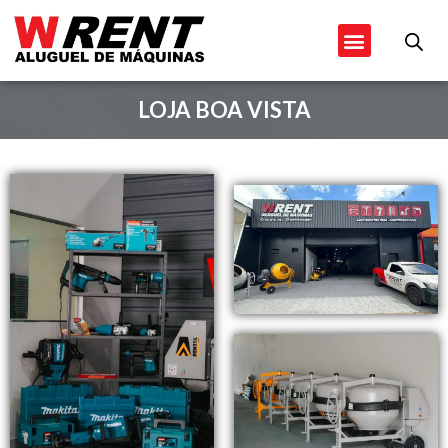
Ir
Menu
para
o
conteúdo
LOJA BOA VISTA