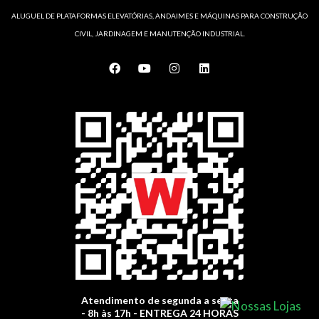
ALUGUEL DE PLATAFORMAS ELEVATÓRIAS, ANDAIMES E MÁQUINAS PARA CONSTRUÇÃO
CIVIL, JARDINAGEM E MANUTENÇÃO INDUSTRIAL.
F
Y
I
L
a
o
n
i
c
u
s
n
e
t
t
k
b
u
a
e
o
b
g
d
o
e
r
i
k
a
n
m
Atendimento de segunda a sexta
- 8h às 17h - ENTREGA 24 HORAS