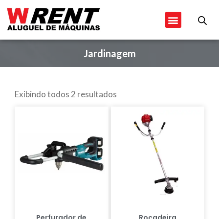
Ir
Menu
para
o
conteúdo
Jardinagem
Exibindo todos 2 resultados
Perfurador de
Roçadeira