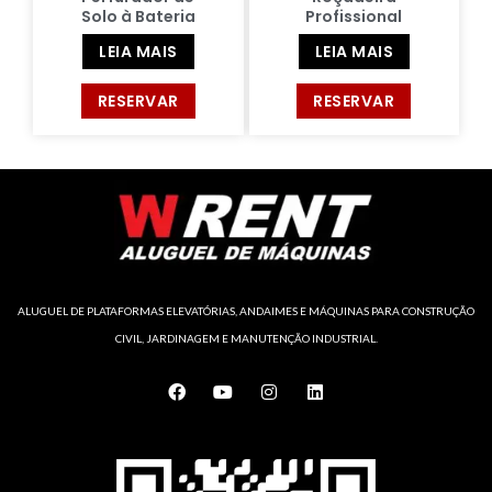
Solo à Bateria
Profissional
LEIA MAIS
LEIA MAIS
RESERVAR
RESERVAR
ALUGUEL DE PLATAFORMAS ELEVATÓRIAS, ANDAIMES E MÁQUINAS PARA CONSTRUÇÃO
CIVIL, JARDINAGEM E MANUTENÇÃO INDUSTRIAL.
F
Y
I
L
a
o
n
i
c
u
s
n
e
t
t
k
b
u
a
e
o
b
g
d
o
e
r
i