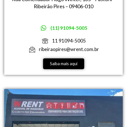
Ribeirão Pires – 09406-010
(11) 91094-5005
11 91094-5005
ribeiraopires@wrent.com.br
Saiba mais aqui