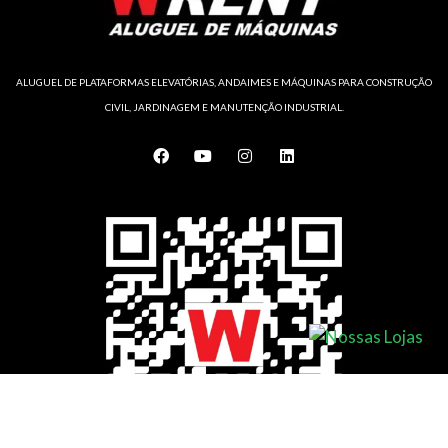
ALUGUEL DE PLATAFORMAS ELEVATÓRIAS, ANDAIMES E MÁQUINAS PARA CONSTRUÇÃO
CIVIL, JARDINAGEM E MANUTENÇÃO INDUSTRIAL.
F
Y
I
L
a
o
n
i
c
u
s
n
e
t
t
k
b
u
a
e
o
b
g
d
o
e
r
i
k
a
n
m