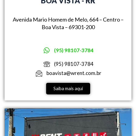
BOA VISTA - RR
Avenida Mario Homem de Melo, 664 – Centro –
Boa Vista – 69301-200
(95) 98107-3784
(95) 98107-3784
boavista@wrent.com.br
Saiba mais aqui