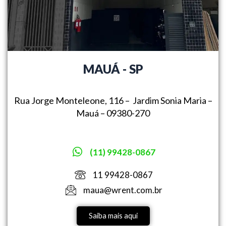
MAUÁ - SP
Rua Jorge Monteleone, 116 –
Jardim Sonia Maria –
Mauá –
09380-270
(11) 99428-0867
11 99428-0867
maua@wrent.com.br
Saiba mais aqui