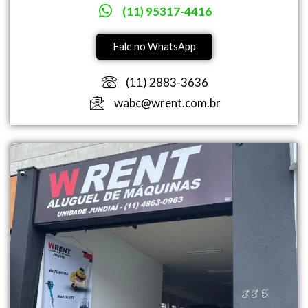
(11) 95317-4416
Fale no WhatsApp
(11) 2883-3636
wabc@wrent.com.br